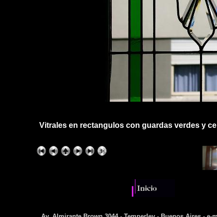
Vitrales en rectangulos con guardas verdes y cen
Av. Almirante Brown 3044 - Temperley - Buenos Aires - e-m