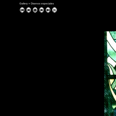
Gallery
»
Disenos especiales