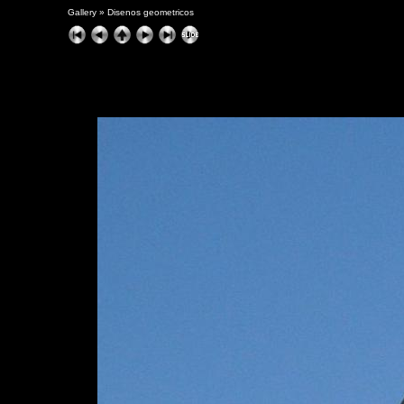
Gallery
»
Disenos geometricos