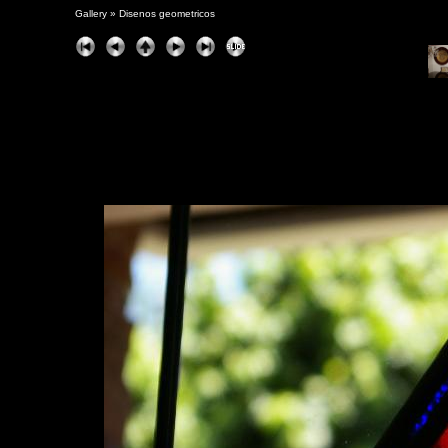
Gallery
»
Disenos geometricos