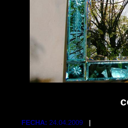
c
FECHA:
24.04.2009
|