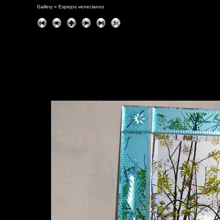
Gallery
»
Espejos venecianos