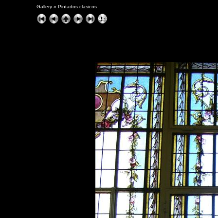
Gallery
»
Pintados clasicos