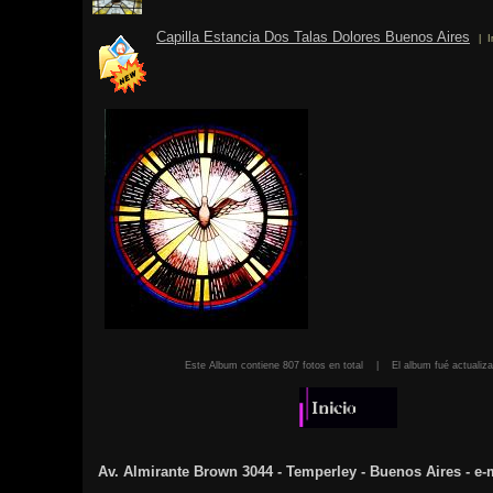
Capilla Estancia Dos Talas Dolores Buenos Aires
| I
Este Album contiene 807 fotos en total | El album fué actua
Av. Almirante Brown 3044 - Temperley - Buenos Aires - e-