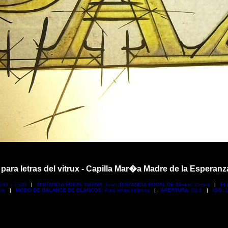
para letras del vitrux - Capilla Mar�a Madre de la Esperanz
048 x 1536
|
DISTANCIA FOCAL NATIVA:
6mm (
DISTANCIA FOCAL DE 35mm:
35mm)
|
FL
ure
|
MODO DE BALANCE DE BLANCOS:
Auto white balance
|
APERTURA:
f/2,8
|
ISO:
1