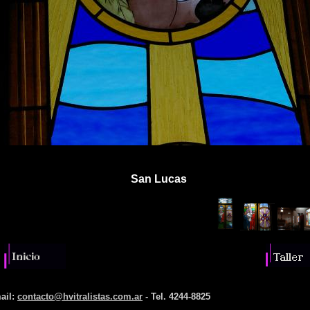
San Lucas
ail:
contacto@hvitralistas.com.ar
- Tel. 4244-8825