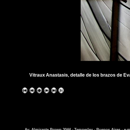
Vitraux Anastasis, detalle de los brazos de 
Av. Almirante Brown 3044 - Temperley - Buenos Aires - e-m