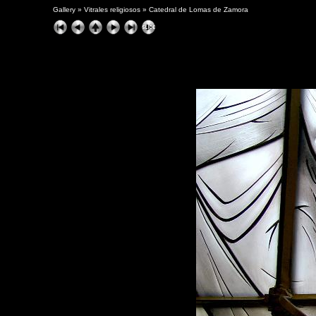
Gallery
»
Vitrales religiosos
»
Catedral de Lomas de Zamora