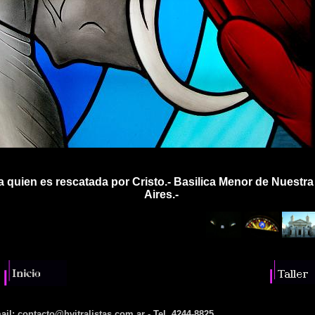
Eva quien es rescatada por Cristo.- Basilica Menor de Nues
Aires.-
ail:
contacto@hvitralistas.com.ar
- Tel. 4244-8825