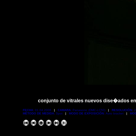
conjunto de vitrales nuevos dise�ados en 
FECHA:
01.04.2006
|
CAMARA:
Panasonic (DMC-LC50)
|
RESOLUCIÓN:
2
MÉTODO DE MEDIDA:
Spot
|
MODO DE EXPOSICIÓN:
Auto bracket
|
MOD