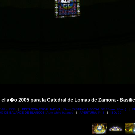
el a�o 2005 para la Catedral de Lomas de Zamora - Basilica
048 x 1536
|
DISTANCIA FOCAL NATIVA:
13mm (
DISTANCIA FOCAL DE 35mm:
78mm)
|
F
O DE BALANCE DE BLANCOS:
Auto white balance
|
APERTURA:
f/4,3
|
ISO:
50