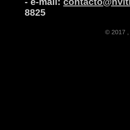
- e-mail:
contacto@hvitr
8825
© 2017 , 