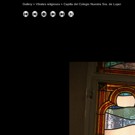
Gallery
»
Vitrales religiosos
»
Capilla del Colegio Nuestra Sra. de Lujan