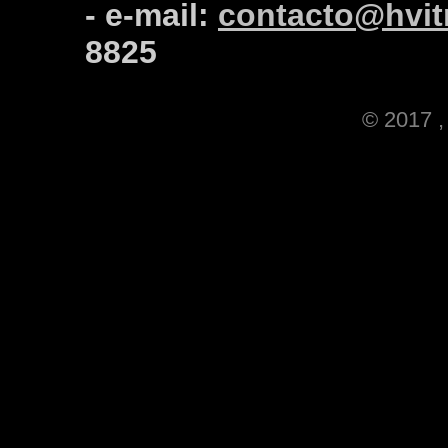
- e-mail:
contacto@hvitr
8825
© 2017 , 