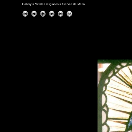
Gallery
»
Vitrales religiosos
»
Siervas de Maria