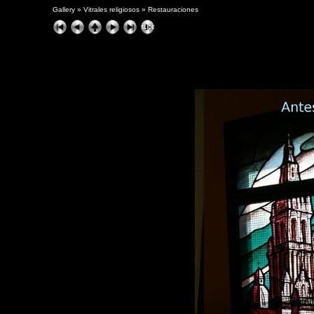
Gallery
»
Vitrales religiosos
»
Restauraciones