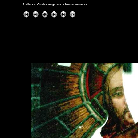
Gallery
»
Vitrales religiosos
»
Restauraciones